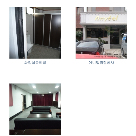
화장실큐비클
에니텔외장공사