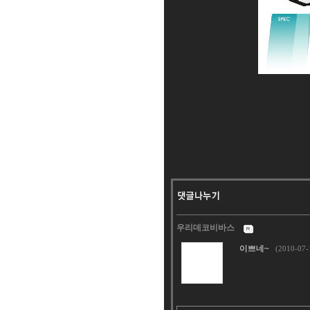
우리데코비바스
이쁘네~
(2010-07-