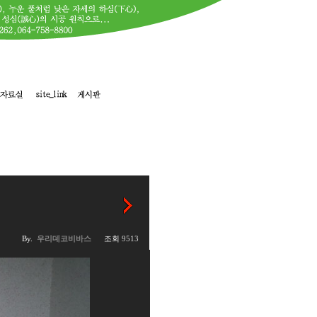
By.
우리데코비바스
조회
9513