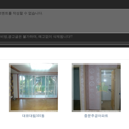
,비방,광고글은 불가하며, 예고없이 삭제됩니다!!
대유대림101동
중문주공아파트