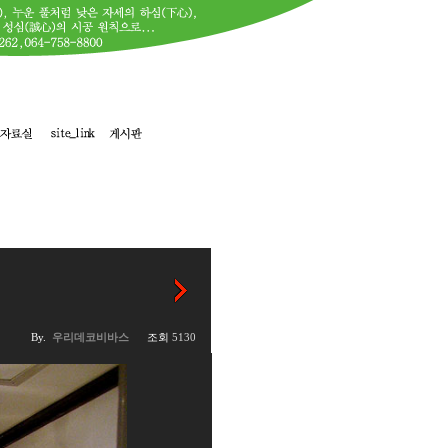
By.
우리데코비바스
조회
5130