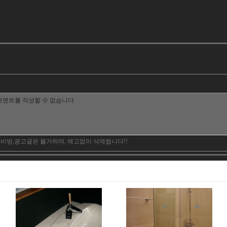
,비방,광고글은 불가하며, 예고없이 삭제됩니다!!