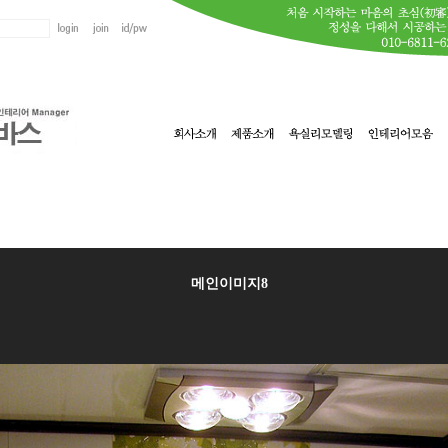
메인이미지8